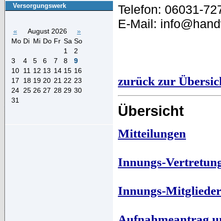
Versorgungswerk
Telefon: 06031-72
E-Mail: info@hand
«
August 2026
»
Mo
Di
Mi
Do
Fr
Sa
So
1
2
3
4
5
6
7
8
9
10
11
12
13
14
15
16
zurück zur Übersic
17
18
19
20
21
22
23
24
25
26
27
28
29
30
31
Übersicht
Mitteilungen
Innungs-Vertretun
Innungs-Mitgliede
Aufnahmeantrag u