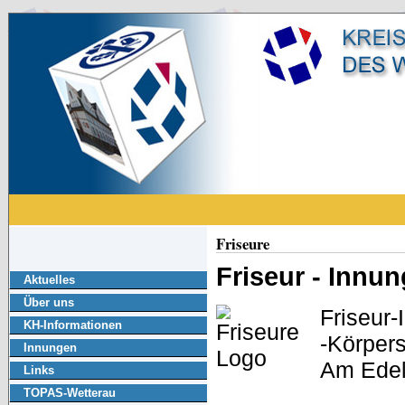
Friseure
Friseur - Innu
Aktuelles
Über uns
Friseur
KH-Informationen
-Körpers
Innungen
Am Edel
Links
TOPAS-Wetterau